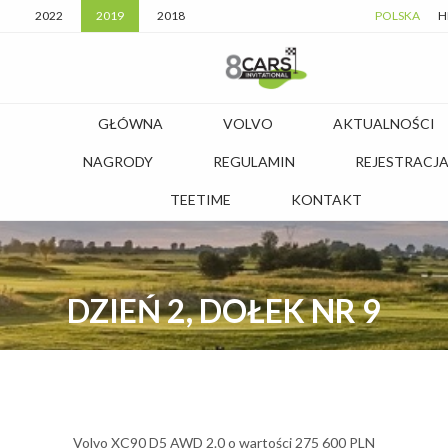
2022
2019
2018
POLSKA
H
GŁÓWNA
VOLVO
AKTUALNOŚCI
NAGRODY
REGULAMIN
REJESTRACJ
TEETIME
KONTAKT
DZIEŃ 2, DOŁEK NR 9
Volvo XC90 D5 AWD 2.0 o wartości 275 600 PLN