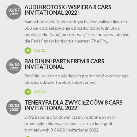
AUDI KROTOSKI WSPIERA 8 CARS
01/07
INVITATIONAL 2022!
2022
Samochod marki Audi z pełnym bakiem paliwa i limitem
500 km do zrealizowania od piątku (popołudniu) do
poniedziałku (rano) po rezerwacji terminu we wspólnym
dla Pań i Panów konkursie Nearest The Pin...
WIĘCEJ
BALDININI PARTNEREM 8 CARS
06/06
INVITATIONAL
2022
Baldinini to jeden z wiodących producentów włoskiego
obuwia, odzieży, torebek i akcesoriów.
WIĘCEJ
TENERYFA DLA ZWYCIĘZCÓW 8 CARS
03/06
INVITATIONAL 2022!
2022
DWE Espana ufundował cztery rodzinne pobyty
promocyjne dla zwycięzców czterech kategorii
turniejowych 8 CARS Invitational 2022.