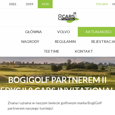
2022 .
2019
2018
POLSKA
H
GŁÓWNA
VOLVO
AKTUALNOŚCI
NAGRODY
REGULAMIN
REJESTRACJ
TEETIME
KONTAKT
BOGIGOLF PARTNEREM II
EDYCJI 8 CARS INVITATIONAL
BY VOLVO EUROSERVICE
Znana i uznana w naszym świecie golfowym marka BogiGolf
partnerem naszego turnieju!