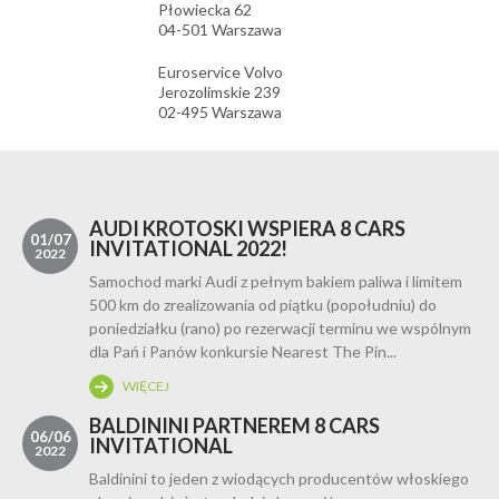
Płowiecka 62
04-501 Warszawa
Euroservice Volvo
Jerozolimskie 239
02-495 Warszawa
AUDI KROTOSKI WSPIERA 8 CARS
01/07
INVITATIONAL 2022!
2022
Samochod marki Audi z pełnym bakiem paliwa i limitem
500 km do zrealizowania od piątku (popołudniu) do
poniedziałku (rano) po rezerwacji terminu we wspólnym
dla Pań i Panów konkursie Nearest The Pin...
WIĘCEJ
BALDININI PARTNEREM 8 CARS
06/06
INVITATIONAL
2022
Baldinini to jeden z wiodących producentów włoskiego