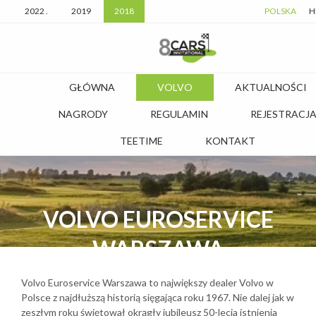
2022 .
2019
2018
POLSKA
H
GŁÓWNA
VOLVO
AKTUALNOŚCI
NAGRODY
REGULAMIN
REJESTRACJ
TEETIME
KONTAKT
VOLVO EUROSERVICE
WARSZAWA
Volvo Euroservice Warszawa to największy dealer Volvo w
Polsce z najdłuższą historią sięgająca roku 1967. Nie dalej jak w
zeszłym roku świętował okrągły jubileusz 50-lecia istnienia