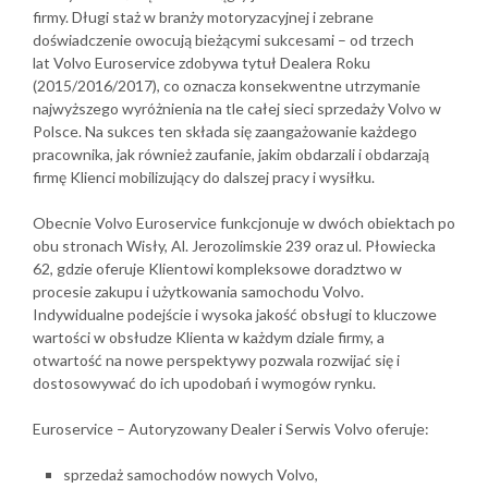
firmy. Długi staż w branży motoryzacyjnej i zebrane
doświadczenie owocują bieżącymi sukcesami – od trzech
lat
Volvo Euroservice zdobywa tytuł Dealera Roku
(2015/2016/2017
), co oznacza konsekwentne utrzymanie
najwyższego wyróżnienia na tle całej sieci sprzedaży Volvo w
Polsce. Na sukces ten składa się zaangażowanie każdego
pracownika, jak również zaufanie, jakim obdarzali i obdarzają
firmę Klienci mobilizujący do dalszej pracy i wysiłku.
Obecnie Volvo Euroservice funkcjonuje w dwóch obiektach po
obu stronach Wisły, Al. Jerozolimskie 239 oraz ul. Płowiecka
62, gdzie oferuje Klientowi kompleksowe doradztwo w
procesie zakupu i użytkowania samochodu Volvo.
Indywidualne podejście i wysoka jakość obsługi to kluczowe
wartości w obsłudze Klienta w każdym dziale firmy, a
otwartość na nowe perspektywy pozwala rozwijać się i
dostosowywać do ich upodobań i wymogów rynku.
Euroservice – Autoryzowany Dealer i Serwis Volvo oferuje:
sprzedaż samochodów nowych Volvo,