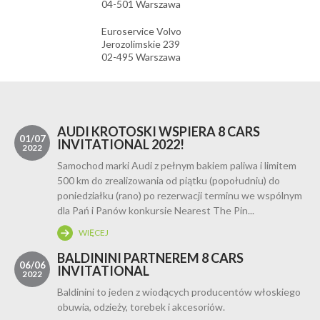
04-501 Warszawa
Euroservice Volvo
Jerozolimskie 239
02-495 Warszawa
AUDI KROTOSKI WSPIERA 8 CARS
01/07
INVITATIONAL 2022!
2022
Samochod marki Audi z pełnym bakiem paliwa i limitem
500 km do zrealizowania od piątku (popołudniu) do
poniedziałku (rano) po rezerwacji terminu we wspólnym
dla Pań i Panów konkursie Nearest The Pin...
WIĘCEJ
BALDININI PARTNEREM 8 CARS
06/06
INVITATIONAL
2022
Baldinini to jeden z wiodących producentów włoskiego
obuwia, odzieży, torebek i akcesoriów.