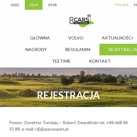
2022
2019
2018
POLSKA
H
GŁÓWNA
VOLVO
AKTUALNOŚCI
NAGRODY
REGULAMIN
REJESTRACJ
TEETIME
KONTAKT
REJESTRACJA
Pomoc: Dyrektor Turnieju – Robert Zmarzliński tel. +48 668 44
55 88, e-mail: rz[a]spaceopen.pl