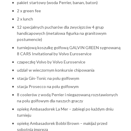
pakiet startowy (woda Perrier, banan, baton)
2 x green fee
2 x lunch
12 specjalnych pucharów dla zwycięzców 4 grup
handicapowych (metalowa figurka na granitowym
postumencie)
turniejową koszulkę golfową GALVIN GREEN sygnowaną
8 CARS Invitational by Volvo Euroservice
czapeczkę Volvo by Volvo Euroservice
udział w wieczornym konkursie chipowania
stacja Gin-Tonic na polu golfowym
stacja Prosecco na polu golfowym
8 coolerów z wodą Perrier i niegazowaną rozstawionych
na polu golfowym dla naszych graczy
opiekę Ambasadorek La Mer – zabiegi po każdym dniu
turnieju
opiekę Ambasadorek Bobbi Brown – makijaż przed
sobotnią imprezą