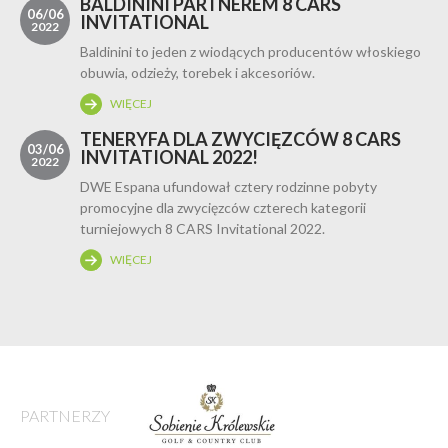
BALDININI PARTNEREM 8 CARS
06/06
INVITATIONAL
2022
Baldinini to jeden z wiodących producentów włoskiego
obuwia, odzieży, torebek i akcesoriów.
WIĘCEJ
TENERYFA DLA ZWYCIĘZCÓW 8 CARS
03/06
INVITATIONAL 2022!
2022
DWE Espana ufundował cztery rodzinne pobyty
promocyjne dla zwycięzców czterech kategorii
turniejowych 8 CARS Invitational 2022.
WIĘCEJ
PARTNERZY