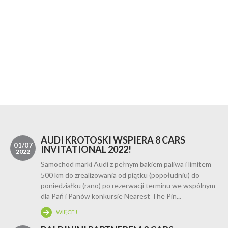
AUDI KROTOSKI WSPIERA 8 CARS
01/07
INVITATIONAL 2022!
2022
Samochod marki Audi z pełnym bakiem paliwa i limitem
500 km do zrealizowania od piątku (popołudniu) do
poniedziałku (rano) po rezerwacji terminu we wspólnym
dla Pań i Panów konkursie Nearest The Pin...
WIĘCEJ