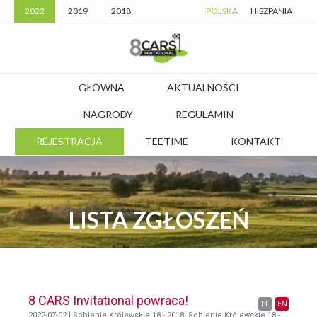
2022
2019
2018
POLSKA
HISZPANIA
GŁÓWNA
AKTUALNOŚCI
NAGRODY
REGULAMIN
REJESTRACJA
TEETIME
KONTAKT
LISTA ZGŁOSZEŃ