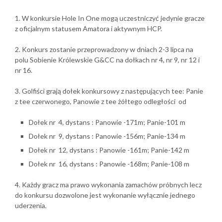
1. W konkursie Hole In One mogą uczestniczyć jedynie gracze
z oficjalnym statusem Amatora i aktywnym HCP.
2. Konkurs zostanie przeprowadzony w dniach 2-3 lipca na
polu Sobienie Królewskie G&CC na dołkach nr 4, nr 9, nr 12 i
nr 16.
3. Golfiści grają dołek konkursowy z następujących tee: Panie
z tee czerwonego, Panowie z tee żółtego odległości od
Dołek nr 4, dystans : Panowie -171m; Panie-101 m
Dołek nr 9, dystans : Panowie -156m; Panie-134 m
Dołek nr 12, dystans : Panowie -161m; Panie-142 m
Dołek nr 16, dystans : Panowie -168m; Panie-108 m
4. Każdy gracz ma prawo wykonania zamachów próbnych lecz
do konkursu dozwolone jest wykonanie wyłącznie jednego
uderzenia.