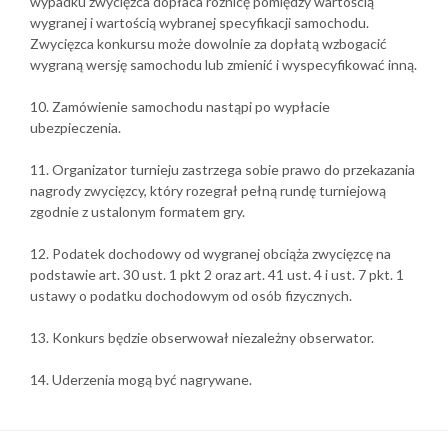
wypadku zwycięzca dopłaca różnicę pomiędzy wartością
wygranej i wartością wybranej specyfikacji samochodu.
Zwycięzca konkursu może dowolnie za dopłatą wzbogacić
wygraną wersję samochodu lub zmienić i wyspecyfikować inną.
10. Zamówienie samochodu nastąpi po wypłacie
ubezpieczenia.
11. Organizator turnieju zastrzega sobie prawo do przekazania
nagrody zwycięzcy, który rozegrał pełną rundę turniejową
zgodnie z ustalonym formatem gry.
12. Podatek dochodowy od wygranej obciąża zwycięzcę na
podstawie art. 30 ust. 1 pkt 2 oraz art. 41 ust. 4 i ust. 7 pkt. 1
ustawy o podatku dochodowym od osób fizycznych.
13. Konkurs będzie obserwował niezależny obserwator.
14. Uderzenia mogą być nagrywane.