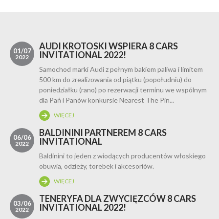
AUDI KROTOSKI WSPIERA 8 CARS
01/07
INVITATIONAL 2022!
2022
Samochod marki Audi z pełnym bakiem paliwa i limitem
500 km do zrealizowania od piątku (popołudniu) do
poniedziałku (rano) po rezerwacji terminu we wspólnym
dla Pań i Panów konkursie Nearest The Pin...
WIĘCEJ
BALDININI PARTNEREM 8 CARS
06/06
INVITATIONAL
2022
Baldinini to jeden z wiodących producentów włoskiego
obuwia, odzieży, torebek i akcesoriów.
WIĘCEJ
TENERYFA DLA ZWYCIĘZCÓW 8 CARS
03/06
INVITATIONAL 2022!
2022