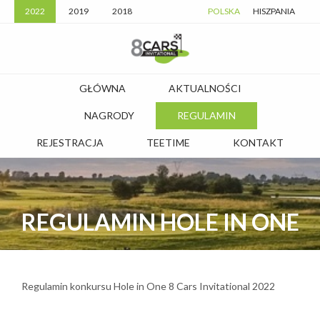
2022
2019
2018
POLSKA
HISZPANIA
GŁÓWNA
AKTUALNOŚCI
NAGRODY
REGULAMIN
REJESTRACJA
TEETIME
KONTAKT
REGULAMIN HOLE IN ONE
Regulamin konkursu Hole in One
8 Cars Invitational 2022